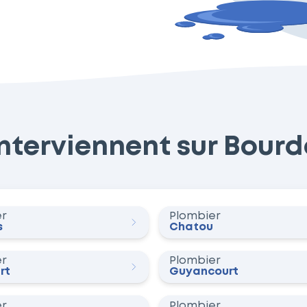
nterviennent sur Bourdo
er
Plombier
s
Chatou
er
Plombier
rt
Guyancourt
er
Plombier