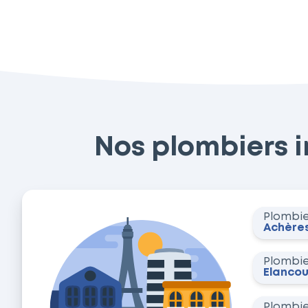
Nos plombiers i
Plombi
Achère
Plombi
Élancou
Plombi