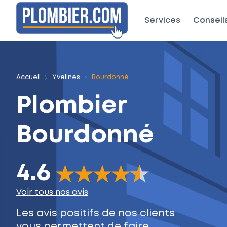
Services
Conseil
Accueil
Yvelines
Bourdonné
Plombier
Bourdonné
4.6
The rating of this product is
4.6
out of 5
Voir tous nos avis
Les avis positifs de nos clients
vous permettent de faire