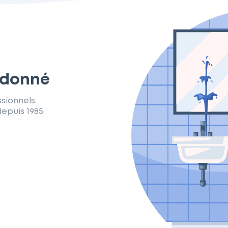
rdonné
sionnels.
epuis 1985.