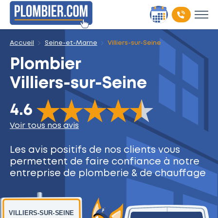
Accueil
Seine-et-Marne
Villiers-sur-Seine
Plombier
Villiers-sur-Seine
The rating of this product is
4.6
out of 5
4.6
Voir tous nos avis
Les avis positifs de nos clients
vous
permettent de faire
confiance à notre
entreprise
de plomberie & de chauffage
VILLIERS-SUR-SEINE