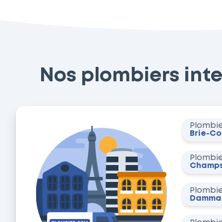
Nos plombiers inte
Plombi
Brie-C
Plombi
Champs
Plombi
Dammar