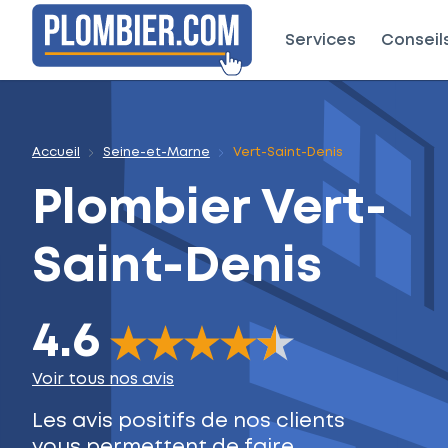
Services
Conseil
Accueil
Seine-et-Marne
Vert-Saint-Denis
Plombier
Vert-
Saint-Denis
4.6
The rating of this product is
4.6
out of 5
Voir tous nos avis
Les avis positifs de nos clients
vous permettent de faire