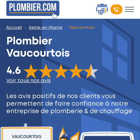
Accueil
Seine-et-Marne
Vaucourtois
Plombier
Vaucourtois
The rating of this product is
4.6
out of 5
4.6
Voir tous nos avis
Les avis positifs de nos clients
vous
permettent de faire
confiance à notre
entreprise
de plomberie & de chauffage
VAUCOURTOIS