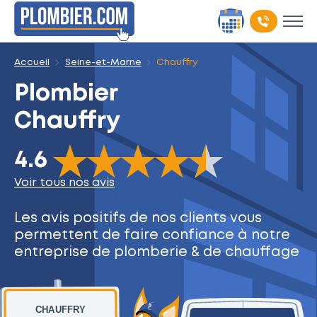
Accueil
Seine-et-Marne
Chauffry
Plombier
Chauffry
The rating of this product is
4.6
out of 5
4.6
Voir tous nos avis
Les avis positifs de nos clients
vous
permettent de faire
confiance à notre
entreprise
de plomberie & de chauffage
CHAUFFRY