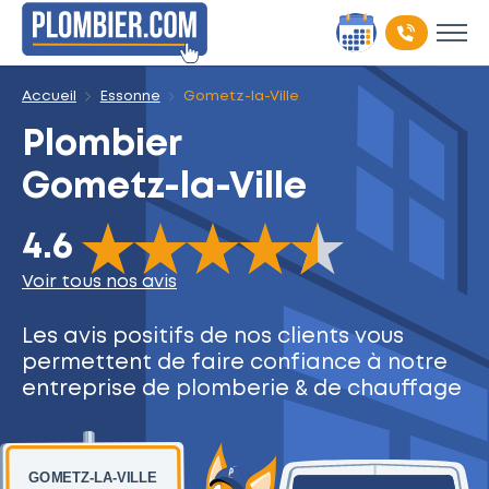
Accueil
Essonne
Gometz-la-Ville
Plombier
Gometz-la-Ville
The rating of this product is
4.6
out of 5
4.6
Voir tous nos avis
Les avis positifs de nos clients
vous
permettent de faire
confiance à notre
entreprise
de plomberie & de chauffage
GOMETZ-LA-VILLE