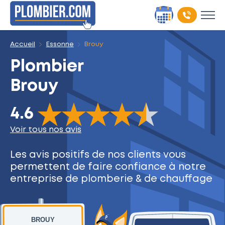
Accueil
Essonne
Brouy
Plombier
Brouy
The rating of this product is
4.6
out of 5
4.6
Voir tous nos avis
Les avis positifs de nos clients
vous
permettent de faire
confiance à notre
entreprise
de plomberie & de chauffage
BROUY