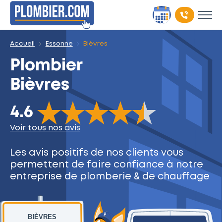
Accueil
Essonne
Bièvres
Plombier
Bièvres
The rating of this product is
4.6
out of 5
4.6
Voir tous nos avis
Les avis positifs de nos clients
vous
permettent de faire
confiance à notre
entreprise
de plomberie & de chauffage
BIÈVRES